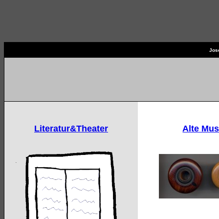
Jos
Josef Newerkla, Nikol
Literatur&Theater
Alte Mus